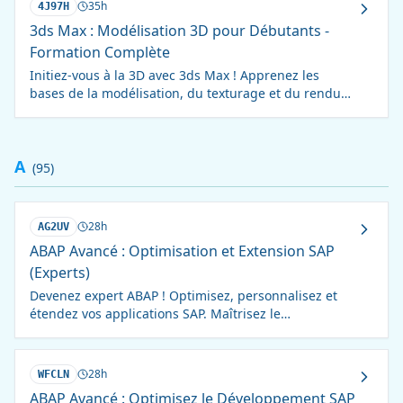
35h
4J97H
3ds Max : Modélisation 3D pour Débutants -
Formation Complète
Initiez-vous à la 3D avec 3ds Max ! Apprenez les
bases de la modélisation, du texturage et du rendu
pour créer des visuels saisissants.
A
(
95
)
28h
AG2UV
ABAP Avancé : Optimisation et Extension SAP
(Experts)
Devenez expert ABAP ! Optimisez, personnalisez et
étendez vos applications SAP. Maîtrisez le
paramétrage avancé et les extensions.
28h
WFCLN
ABAP Avancé : Optimisez le Développement SAP