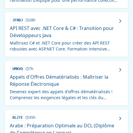
l'animation d'équipe pour une performance collective
optimale. Formation pratique et complète.
28h
3FNBJ
API REST avec .NET Core & C# : Transition pour
Développeurs Java
Maîtrisez C# et .NET Core pour créer des API REST
robustes avec ASP.NET Core. Formation intensive
pour développeurs Java.
7h
UMKVQ
Appels d'Offres Dématérialisés : Maîtriser la
Réponse Électronique
Devenez expert des appels d'offres dématérialisés !
Comprenez les exigences légales et les clés du
succès pour une réponse électronique performante.
35h
BL2TE
Arabe : Préparation Optimale au DCL (Diplôme
de Compétence en Langue)