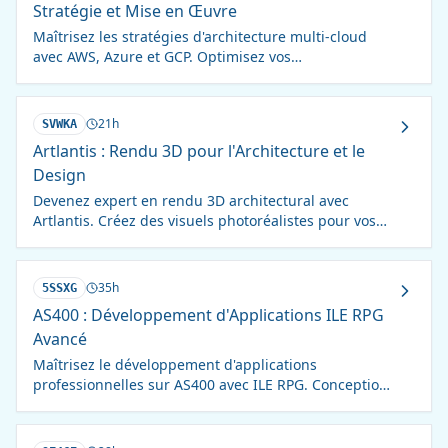
Stratégie et Mise en Œuvre
Maîtrisez les stratégies d'architecture multi-cloud
avec AWS, Azure et GCP. Optimisez vos
infrastructures, sécurisez vos données et maximisez
l'agilité de votre SI en 35h.
21h
SVWKA
Artlantis : Rendu 3D pour l'Architecture et le
Design
Devenez expert en rendu 3D architectural avec
Artlantis. Créez des visuels photoréalistes pour vos
projets de conception et d'aménagement.
35h
5SSXG
AS400 : Développement d'Applications ILE RPG
Avancé
Maîtrisez le développement d'applications
professionnelles sur AS400 avec ILE RPG. Conception
modulaire, interaction DB2 et fonctions avancées.